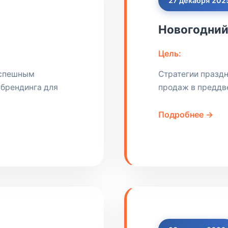
27 декабря 202
Новогодний
Цель:
успешным
Стратегии празд
 брендинга для
продаж в преддв
Подробнее →