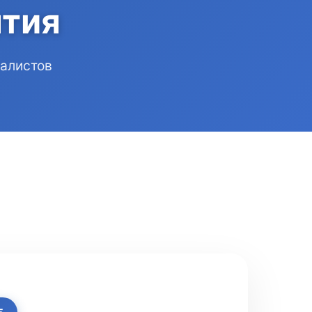
тия
иалистов